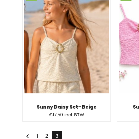
Sunny Daisy Set- Beige
Su
Oorspronkelijke
Huidige
€
17,50
incl. BTW
prijs
prijs
was:
is:
1
2
3
€22,50.
€17,50.