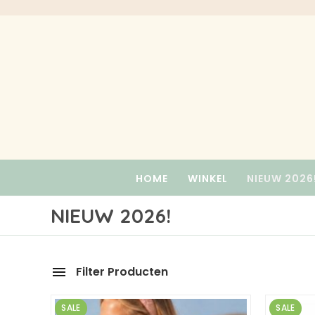
Skip
to
content
HOME
WINKEL
NIEUW 2026
NIEUW 2026!
Filter Producten
SALE
SALE