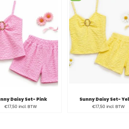
nny Daisy Set- Pink
Sunny Daisy Set- Ye
Oorspronkelijke
Huidige
Oorspronkelijk
Huidige
€
17,50
incl. BTW
€
17,50
incl. BTW
prijs
prijs
prijs
prijs
was:
is:
was:
is:
€22,50.
€17,50.
€22,50.
€17,50.