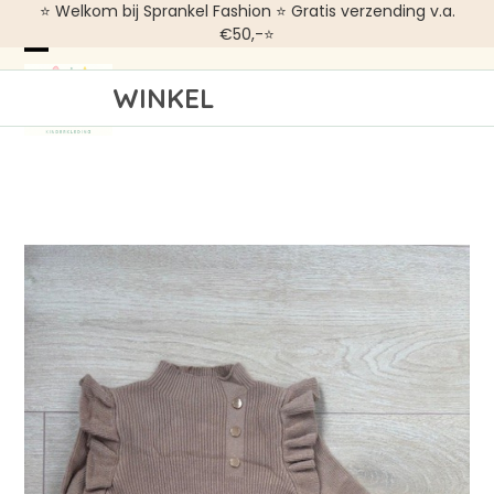
Skip
⭐ Welkom bij Sprankel Fashion ⭐ Gratis verzending v.a.
€50,-⭐
to
Open
Close
content
WINKEL
mobile
mobile
menu
menu