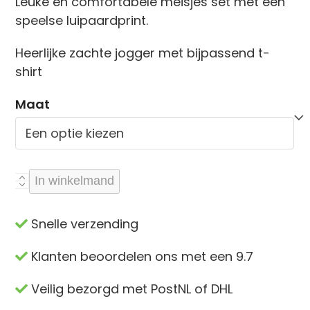
Leuke en comfortabele meisjes set met een
was:
is:
speelse luipaardprint.
€34,99.
€24,95.
Heerlijke zachte jogger met bijpassend t-
shirt
Maat
Leopard
In winkelmand
set-
Bruin
Snelle verzending
aantal
Klanten beoordelen ons met een 9.7
Veilig bezorgd met PostNL of DHL