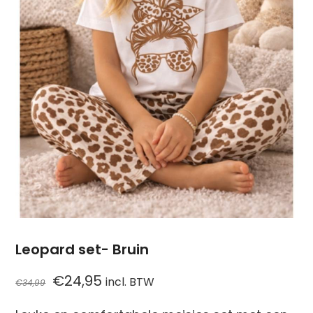
Leopard set- Bruin
Oorspronkelijke
Huidige
€
24,95
incl. BTW
€
34,99
prijs
prijs