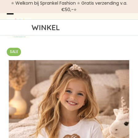
Skip
⭐ Welkom bij Sprankel Fashion ⭐ Gratis verzending v.a.
€50,-⭐
to
Open
Close
content
WINKEL
mobile
mobile
menu
menu
SALE